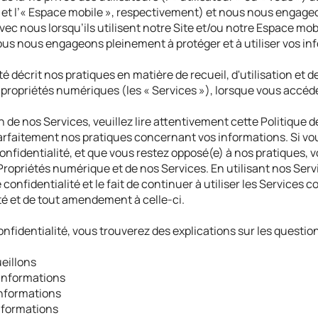
» et l’« Espace mobile », respectivement) et nous nous engage
vec nous lorsqu’ils utilisent notre Site et/ou notre Espace mob
ous nous engageons pleinement à protéger et à utiliser vos i
té décrit nos pratiques en matière de recueil, d'utilisation et d
s propriétés numériques (les « Services »), lorsque vous accéd
un de nos Services, veuillez lire attentivement cette Politique d
rfaitement nos pratiques concernant vos informations. Si vo
confidentialité, et que vous restez opposé(e) à nos pratiques
 Propriétés numérique et de nos Services. En utilisant nos Serv
 confidentialité et le fait de continuer à utiliser les Services 
ité et de tout amendement à celle-ci.
onfidentialité, vous trouverez des explications sur les questio
eillons
informations
informations
nformations