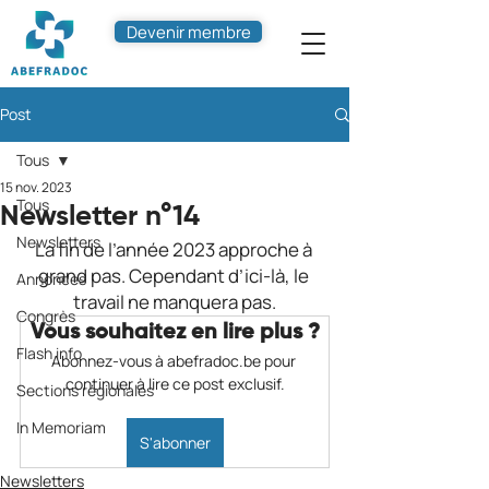
Devenir membre
Post
Tous
15 nov. 2023
Tous
Newsletter n°14
Newsletters
La fin de l’année 2023 approche à 
grand pas. Cependant d’ici-là, le 
Annonces
travail ne manquera pas.
Congrès
Vous souhaitez en lire plus ?
Flash info
Abonnez-vous à abefradoc.be pour 
continuer à lire ce post exclusif.
Sections régionales
In Memoriam
S'abonner
Newsletters